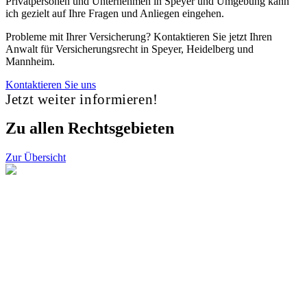
Privatpersonen und Unternehmen in Speyer und Umgebung kann
ich gezielt auf Ihre Fragen und Anliegen eingehen.
Probleme mit Ihrer Versicherung? Kontaktieren Sie jetzt Ihren
Anwalt für Versicherungsrecht in Speyer, Heidelberg und
Mannheim.
Kontaktieren Sie uns
Jetzt weiter informieren!
Zu allen Rechtsgebieten
Zur Übersicht
Ihr Anliegen liegt uns am Herzen.
Rufen Sie uns gerne direkt an!
Sie möchten uns ein Problem schildern oder haben eine Frage?
Unser Sekretariat steht Ihnen während unserer Telefonzeiten
zur Verfügung.