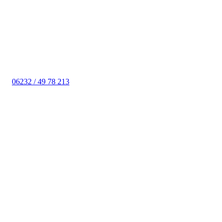
06232 / 49 78 213
Telefonzeiten
Montag, Dienstag und Donnerstag: 08:00 – 12:00 Uhr, 13:00 –
17:00 Uhr
Mittwoch und Freitag: 08:00 – 12:00 Uhr
Termine nach Vereinbarung